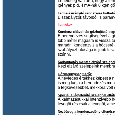
Lehetőség van arra, hogy a ter
igényel; pld. 4 mA-nál 0 kg/h gő
Termelésirányító rendszerre köthet
E szabályzók távolból is param
Termékek:
Kondenz eltávolítás gőzhajtású se
E berendezés segítségével a gő
több méter magasra is vissza tud
maradni kondenzvíz a hőcserélő
szabályozhatósága is jobb lesz
szűnni.
Karbantartás mentes elzáró szelepe
Kézi elzáró szelepeink membrán
Gőzmennyiségmérők
A névleges értékhez képest a n
is meg tudja a berendezés mond
a legkevesebbet, mekkora volt 
Speciális légtelenítő szeleppel ell
Alkalmazásukkal intenzívebb hő
levegőt (és csak a levegőt, ame
Nézőüveg a kondenzedény ellenőrz