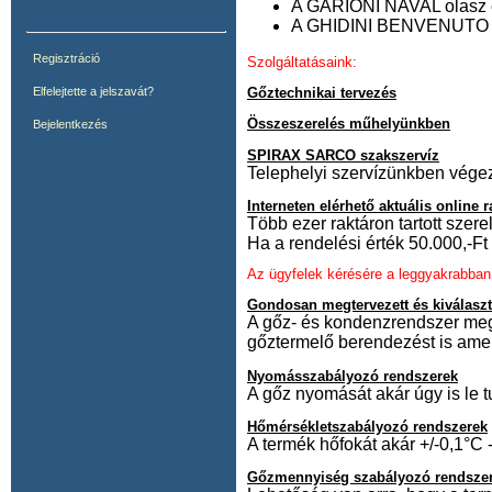
A GARIONI NAVAL olasz c
A GHIDINI BENVENUTO ola
Regisztráció
Szolgáltatásaink:
Gőztechnikai tervezés
Elfelejtette a jelszavát?
Összeszerelés műhelyünkben
Bejelentkezés
SPIRAX SARCO szakszervíz
Telephelyi szervízünkben végezz
Interneten elérhető aktuális online 
Több ezer raktáron tartott szere
Ha a rendelési érték 50.000,-Ft 
Az ügyfelek kérésére a leggyakrabban 
Gondosan megtervezett és kiválasz
A gőz- és kondenzrendszer megte
gőztermelő berendezést is amel
Nyomásszabályozó rendszerek
A gőz nyomását akár úgy is le t
Hőmérsékletszabályozó rendszerek
A termék hőfokát akár +/-0,1°C -
Gőzmennyiség szabályozó rendsze