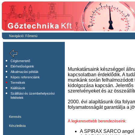
Navigáció:
Főmenü
Cégismertető
Elérhetőségeink
Munkatársaink készséggel álln
Alkalmazási példák
kapcsolatban érdeklődik. A tud
Képes referenciáink
munkánk során felhalmozódott t
Termékek
kidolgozása kapcsán. Jelentős r
Kiállítások
szerelvényeket és az összeállít
Szállítási és üzembehelyezési
feltételek
2000. évi alapításunk óta folya
folyamatosságát garantálja a jö
Keresés
A legkeresettebb berendezéseink:
Készletlista
A SPIRAX SARCO angol cé