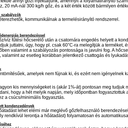
mékbe annyi gőzt injektáljunk, amennyit a folyamatirányító szám
z, 20 mA-nál 300 kg/h gőz, és a két érték között bármilyen érték
ő szabályzók
éterezhetők, kommunikálnak a termelésirányító rendszerrel.
gédenergiás berendezéssel
z/víz fűtési hőcserélő után a csatornára engedés helyett a kon
juk juttatni, úgy, hogy pl. csak 60°C-ra melegítjük a terméket, 
ben valamint a szabályozás pontossága is javulni fog. A hőcse
, valamint az esetleg korábban jelentkező csattogás és lyukadá
k
tömítésűek, amelyek nem fújnak ki, és ezért nem igényelnek ka
agyon kis mennyiségeket is (akár 1%-át) pontosan meg tudjuk mé
ani, hogy a hét melyik napján, mely időpontban fogyasztottuk a
ez a csúcs/minimális fogyasztás.
átott kondenzedények
átadást lehet elérni már meglévő gőzfelhasználó berendezések
ly rendkívül lerontja a hőátadást) folyamatosan és automatikus
éséhez