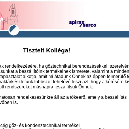
Tisztelt Kolléga!
ak rendelkezésére, ha gőztechnikai berendezésekkel, szerelvé
ásunkat a beszállítóink termékeinek ismerete, valamint a minde
apasztalat alkotja, amit mi átadunk Önnek az éppen felmerülő 
aktárkészletünk többször lehetővé teszi azt, hogy a kérésére ki
ott rendszereket másnapra leszállítsuk Önnek.
matosan rendelkezésünkre áll az a tőkeerő, amely a beszállítás
vőben is.
g gőz- és kondenztechnikai termékei