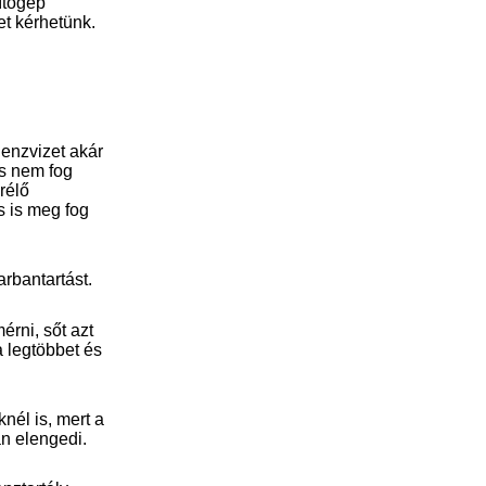
ítógép
et kérhetünk.
denzvizet akár
és nem fog
rélő
s is meg fog
rbantartást.
rni, sőt azt
 legtöbbet és
nél is, mert a
an elengedi.