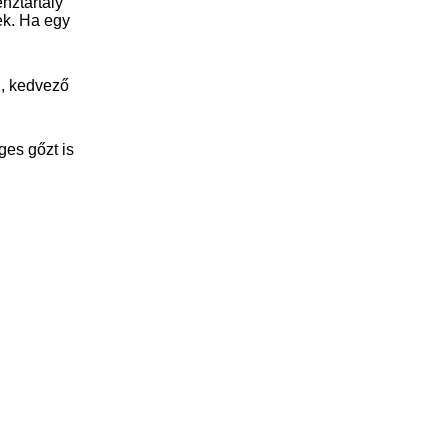
nztartály
ek. Ha egy
ú, kedvező
ges gőzt is