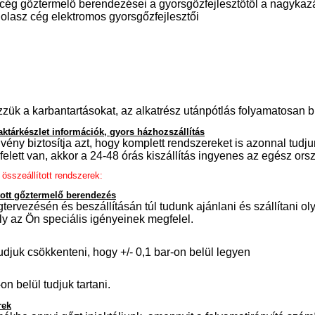
ég gőztermelő berendezései a gyorsgőzfejlesztőtől a nagykaz
sz cég elektromos gyorsgőzfejlesztői
ük a karbantartásokat, az alkatrész utánpótlás folyamatosan biz
raktárkészlet információk, gyors házhozszállítás
lvény biztosítja azt, hogy komplett rendszereket is azonnal tudjun
felett van, akkor a 24-48 órás kiszállítás ingyenes az egész orsz
összeállított rendszerek:
tott gőztermelő berendezés
rvezésén és beszállításán túl tudunk ajánlani és szállítani ol
y az Ön speciális igényeinek megfelel.
udjuk csökkenteni, hogy +/- 0,1 bar-on belül legyen
on belül tudjuk tartani.
rek