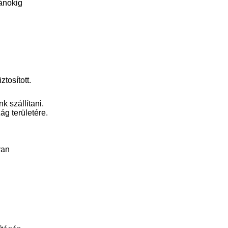
ánokig
tosított.
k szállítani.
ág területére.
yan