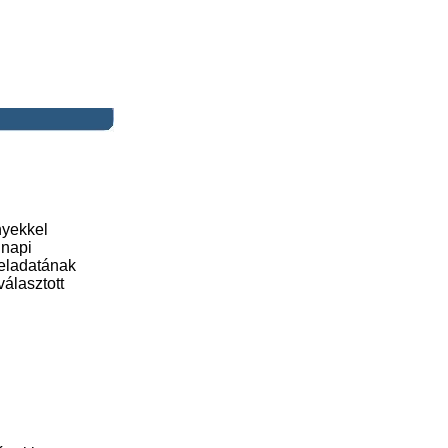
nyekkel
nnapi
feladatának
választott