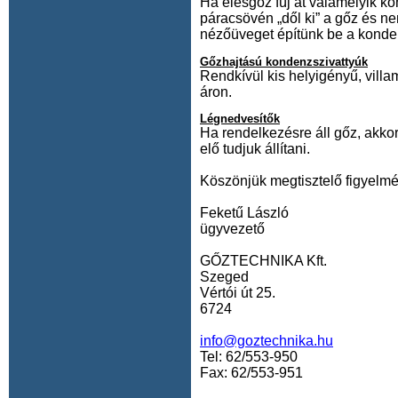
Ha élesgőz fúj át valamelyik k
páracsövén „dől ki” a gőz és 
nézőüveget építünk be a konden
Gőzhajtású kondenzszivattyúk
Rendkívül kis helyigényű, vill
áron.
Légnedvesítők
Ha rendelkezésre áll gőz, akko
elő tudjuk állítani.
Köszönjük megtisztelő figyelmé
Feketű László
ügyvezető
GŐZTECHNIKA Kft.
Szeged
Vértói út 25.
6724
info@goztechnika.hu
Tel: 62/553-950
Fax: 62/553-951