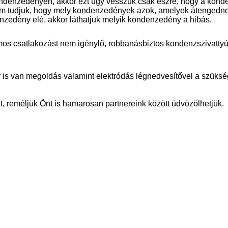
ondenzedényen, akkor ezt úgy vesszük csak észre, hogy a konde
nem tudjuk, hogy mely kondenzedények azok, amelyek átengedn
zedény elé, akkor láthatjuk melyik kondenzedény a hibás.
amos csatlakozást nem igénylő, robbanásbiztos kondenzszivatty
r is van megoldás valamint elektródás légnedvesítővel a szüksé
t, reméljük Önt is hamarosan partnereink között üdvözölhetjük.