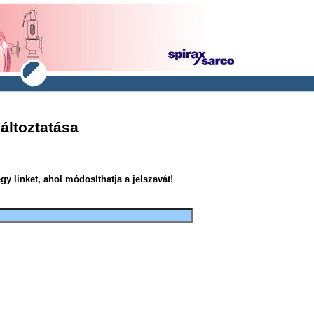
változtatása
y linket, ahol módosíthatja a jelszavát!