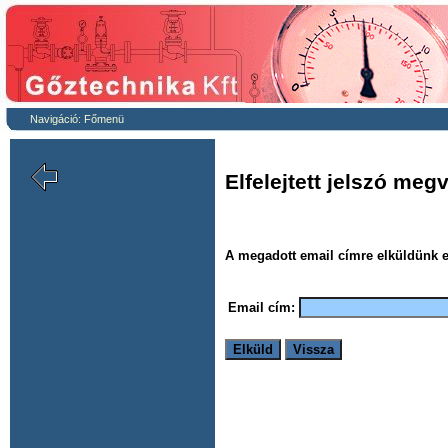
Navigáció:
Főmenü
Elfelejtett jelszó meg
A megadott email címre elküldünk eg
Email cím: