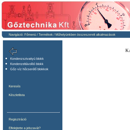
Navigáció:
Főmenü
/
Termékek
/
Műhelyünkben összeszerelt alkalmazások
K
Kondenzszivattyú blokk
Kondenzeltávolító blokk
Gőz-víz hőcserélő blokkok
Keresés
Készletlista
Regisztráció
Elfelejtette a jelszavát?