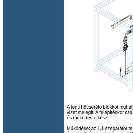
A fenti hőcserélő blokkot műhe
vizet melegít. A telepítéskor csa
és működésre kész.
Működése: az 1.1 szeparátor ter