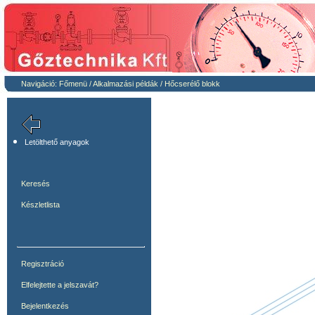
Navigáció:
Főmenü
/
Alkalmazási példák
/
Hőcserélő blokk
Letölthető anyagok
Keresés
Készletlista
Regisztráció
Elfelejtette a jelszavát?
Bejelentkezés