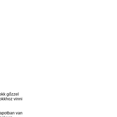
okk gőzzel
lokkhoz vinni
llapotban van