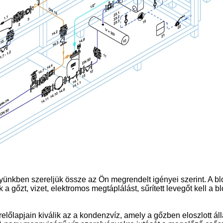
lyünkben szereljük össze az Ön megrendelt igényei szerint. A bl
k a gőzt, vizet, elektromos megtáplálást, sűrített levegőt kell a b
előlapjain kiválik az a kondenzvíz, amely a gőzben eloszlott á