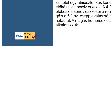
sz. tétel egy atmoszférikus ko
előkészített pótvíz érkezik. A 4.
előkészítésének eszközei a rend
gőzt a 6.1 sz. cseppleválasztó 
halad át. A magas hőmérsékletű
alkalmazzuk.