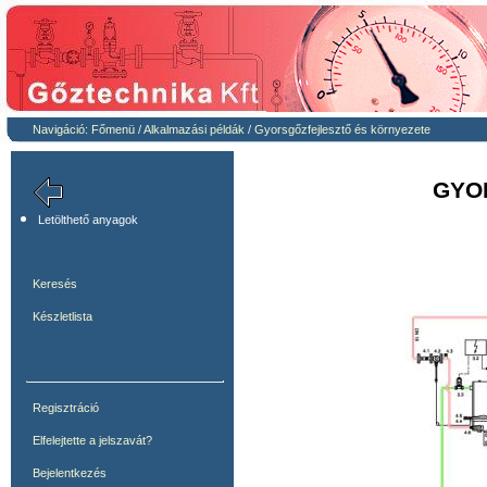
Navigáció:
Főmenü
/
Alkalmazási példák
/
Gyorsgőzfejlesztő és környezete
GYO
Letölthető anyagok
Keresés
Készletlista
Regisztráció
Elfelejtette a jelszavát?
Bejelentkezés