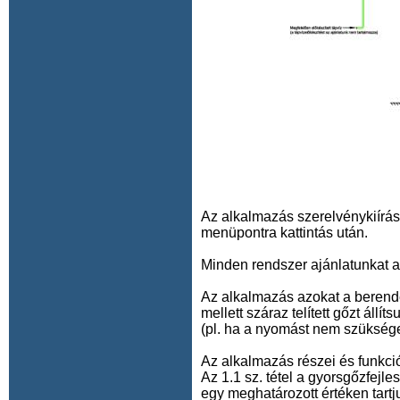
Az alkalmazás szerelvénykiírás
menüpontra kattintás után.
Minden rendszer ajánlatunkat ab
Az alkalmazás azokat a berend
mellett száraz telített gőzt ál
(pl. ha a nyomást nem szükséges
Az alkalmazás részei és funkci
Az 1.1 sz. tétel a gyorsgőzfejle
egy meghatározott értéken tartju